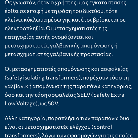
Ως γνωστόν, όταν ο χρήστης μιας εγκατάστασης
έρθει σε επαφή με τη φάση του δικτύου, τότε
κλείνει κύκλωμα μέσω γης και έτσι βρίσκεται σε
ηλεκτροπληξία. Οι μετασχηματιστές της
κατηγορίας αυτής ονομάζονται και
μετασχηματιστές γαλβανικής απομόνωσης ή
μετασχηματιστές γαλβανικής προστασίας.
Οι μετασχηματιστές απομόνωσης και ασφαλείας
(safety isolating transformers), παρέχουν τόσο τη
γαλβανική απομόνωση της παραπάνω κατηγορίας,
όσο και την τάση ασφαλείας SELV (Safety Extra
Low Voltage), ως 50V.
Άλλη κατηγορία, παραπλήσια των παραπάνω δυο,
είναι οι μετασχηματιστές ελέγχου (control
transformers), λόγω των εφαρμογών για τις οποίες